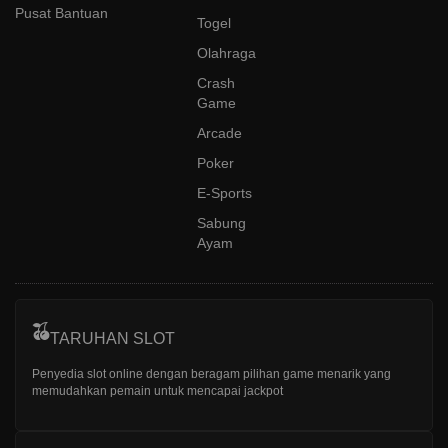
Pusat Bantuan
Togel
Olahraga
Crash
Game
Arcade
Poker
E-Sports
Sabung
Ayam
TARUHAN SLOT
Penyedia slot online dengan beragam pilihan game menarik yang
memudahkan pemain untuk mencapai jackpot