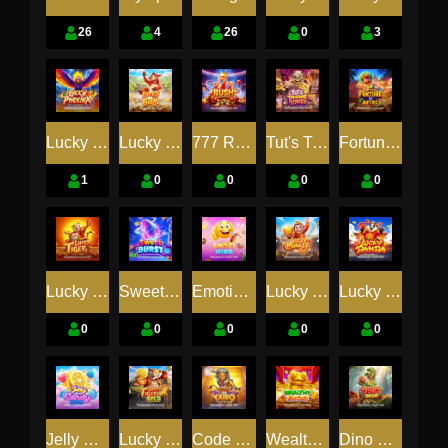
26
4
26
0
3
Lucky Phoenix
Lucky Bull
777 Rush
Tut's Treasure Tower
Fortunes of Aztec
1
0
0
0
0
Lucky Tiger
Sweet Burst
Emotiwins
Lucky MonKey
Lucky Panda
0
0
0
0
0
Jelly Candy
Lucky Tiger Gold Ultimate
Code of Cairo
Wealthy Frog
Dino Drop