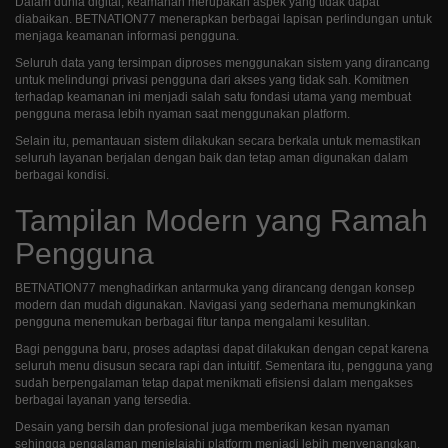
Dalam dunia digital, keamanan merupakan aspek yang tidak dapat
diabaikan. BETNATION77 menerapkan berbagai lapisan perlindungan untuk
menjaga keamanan informasi pengguna.
Seluruh data yang tersimpan diproses menggunakan sistem yang dirancang
untuk melindungi privasi pengguna dari akses yang tidak sah. Komitmen
terhadap keamanan ini menjadi salah satu fondasi utama yang membuat
pengguna merasa lebih nyaman saat menggunakan platform.
Selain itu, pemantauan sistem dilakukan secara berkala untuk memastikan
seluruh layanan berjalan dengan baik dan tetap aman digunakan dalam
berbagai kondisi.
Tampilan Modern yang Ramah
Pengguna
BETNATION77 menghadirkan antarmuka yang dirancang dengan konsep
modern dan mudah digunakan. Navigasi yang sederhana memungkinkan
pengguna menemukan berbagai fitur tanpa mengalami kesulitan.
Bagi pengguna baru, proses adaptasi dapat dilakukan dengan cepat karena
seluruh menu disusun secara rapi dan intuitif. Sementara itu, pengguna yang
sudah berpengalaman tetap dapat menikmati efisiensi dalam mengakses
berbagai layanan yang tersedia.
Desain yang bersih dan profesional juga memberikan kesan nyaman
sehingga pengalaman menjelajahi platform menjadi lebih menyenangkan.