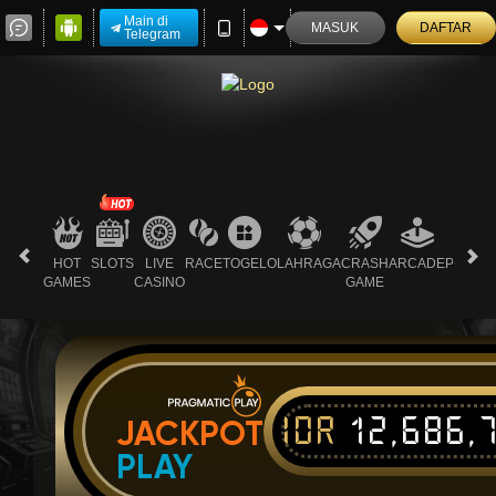
Main di
MASUK
DAFTAR
Telegram
HOT
SLOTS
LIVE
RACE
TOGEL
OLAHRAGA
CRASH
ARCADE
POKER
GAMES
CASINO
GAME
IDR
12,686,
JACKPOT
PLAY