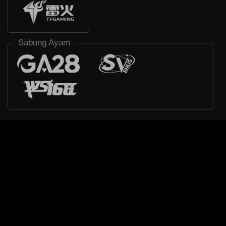
Sabung Ayam