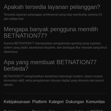
Apakah tersedia layanan pelanggan?
Tersedia layanan pelanggan profesional yang siap membantu selama 24
jam setiap hari.
Mengapa banyak pengguna memilih
BETNATION77?
Karena BETNATION77 menawarkan pengalaman gaming yang nyaman,
sistem yang stabil, keamanan terjamin, dan berbagai fitur menarik yang terus
diperbarui.
Apa yang membuat BETNATION77
berbeda?
BETNATION77 menghadirkan kombinasi teknologi modern, akses mudah,
komunitas aktif, serta pengalaman hiburan digital yang dinamis dan penuh
variasi.
Kebijaksanaan
Platform
Kategori
Dukungan
Komunitas