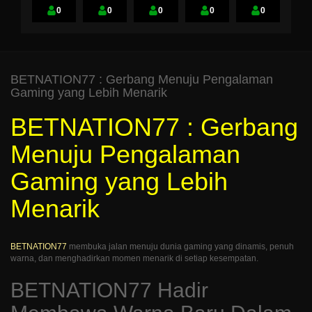
0
0
0
0
0
BETNATION77 : Gerbang Menuju Pengalaman
Gaming yang Lebih Menarik
BETNATION77 : Gerbang
Menuju Pengalaman
Gaming yang Lebih
Menarik
BETNATION77
membuka jalan menuju dunia gaming yang dinamis, penuh
warna, dan menghadirkan momen menarik di setiap kesempatan.
BETNATION77 Hadir