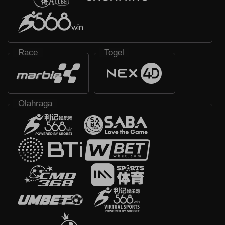
Race
Togel
Olahraga