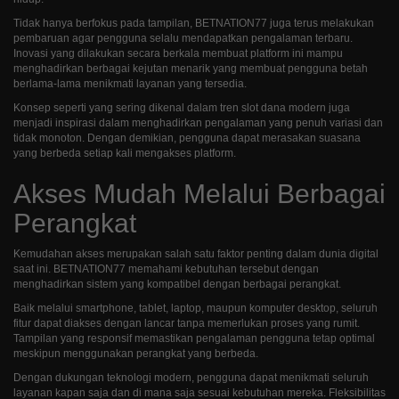
Tidak hanya berfokus pada tampilan, BETNATION77 juga terus melakukan
pembaruan agar pengguna selalu mendapatkan pengalaman terbaru.
Inovasi yang dilakukan secara berkala membuat platform ini mampu
menghadirkan berbagai kejutan menarik yang membuat pengguna betah
berlama-lama menikmati layanan yang tersedia.
Konsep seperti yang sering dikenal dalam tren slot dana modern juga
menjadi inspirasi dalam menghadirkan pengalaman yang penuh variasi dan
tidak monoton. Dengan demikian, pengguna dapat merasakan suasana
yang berbeda setiap kali mengakses platform.
Akses Mudah Melalui Berbagai
Perangkat
Kemudahan akses merupakan salah satu faktor penting dalam dunia digital
saat ini. BETNATION77 memahami kebutuhan tersebut dengan
menghadirkan sistem yang kompatibel dengan berbagai perangkat.
Baik melalui smartphone, tablet, laptop, maupun komputer desktop, seluruh
fitur dapat diakses dengan lancar tanpa memerlukan proses yang rumit.
Tampilan yang responsif memastikan pengalaman pengguna tetap optimal
meskipun menggunakan perangkat yang berbeda.
Dengan dukungan teknologi modern, pengguna dapat menikmati seluruh
layanan kapan saja dan di mana saja sesuai kebutuhan mereka. Fleksibilitas