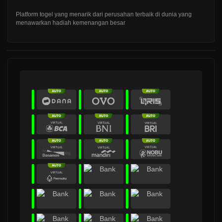
Platform togel yang menarik dari perusahan terbaik di dunia yang
menawarkan hadiah kemenangan besar