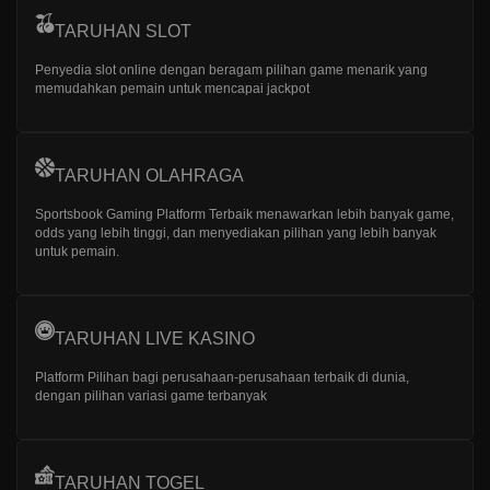
TARUHAN SLOT
Penyedia slot online dengan beragam pilihan game menarik yang
memudahkan pemain untuk mencapai jackpot
TARUHAN OLAHRAGA
Sportsbook Gaming Platform Terbaik menawarkan lebih banyak game,
odds yang lebih tinggi, dan menyediakan pilihan yang lebih banyak
untuk pemain.
TARUHAN LIVE KASINO
Platform Pilihan bagi perusahaan-perusahaan terbaik di dunia,
dengan pilihan variasi game terbanyak
TARUHAN TOGEL