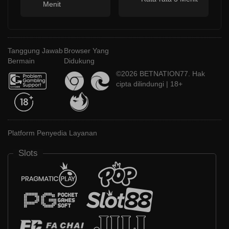
Menit
Tanggung Jawab
Browser Yang
Bermain
Didukung
©2026 BETNATION77. Hak
cipta dilindungi | 18+
Platform Penyedia Layanan
Slots