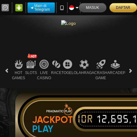
Main di
MASUK
DAFTAR
Telegram
HOT
SLOTS
LIVE
RACE
TOGEL
OLAHRAGA
CRASH
ARCADE
POKER
GAMES
CASINO
GAME
IDR
12,695,
JACKPOT
PLAY