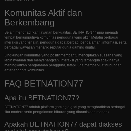
Komunitas Aktif dan
Berkembang
Selain menghadirkan layanan berkualitas, BETNATION77 juga menjadi
tempat berkumpulnya komunitas pengguna yang aktif. Melalui berbagai
interaksi yang terjalin, pengguna dapat berbagi pengalaman, informasi, serta
berbagai wawasan menarik seputar dunia gaming digital.
Lingkungan komunitas yang positif membantu menciptakan suasana yang
lebih nyaman dan menyenangkan. Interaksi yang terbangun tidak hanya
meningkatkan pengalaman pengguna, tetapi juga memperkuat hubungan
antar anggota komunitas.
FAQ BETNATION77
Apa itu BETNATION77?
BETNATION77 adalah platform gaming digital yang menghadirkan berbagai
fitur modern serta pengalaman hiburan yang dinamis dan menarik.
Apakah BETNATION77 dapat diakses