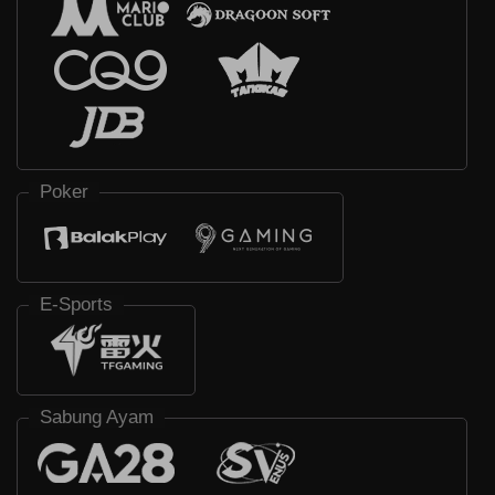
Poker
E-Sports
Sabung Ayam