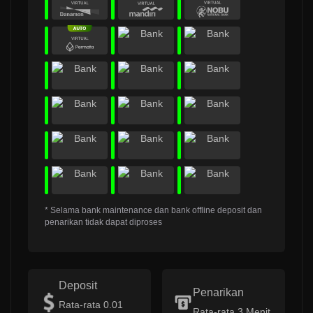
* Selama bank maintenance dan bank offline deposit dan
penarikan tidak dapat diproses
Deposit
Penarikan
Rata-rata 0.01
Rata-rata 3 Menit