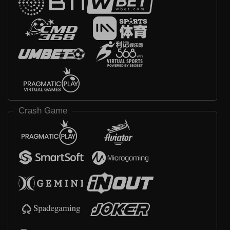
Crash Game