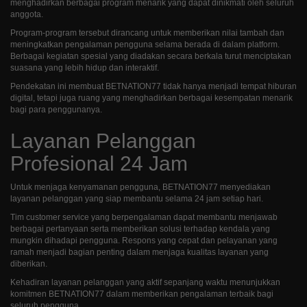
menghadirkan berbagai program menarik yang dapat dinikmati oleh seluruh
anggota.
Program-program tersebut dirancang untuk memberikan nilai tambah dan
meningkatkan pengalaman pengguna selama berada di dalam platform.
Berbagai kegiatan spesial yang diadakan secara berkala turut menciptakan
suasana yang lebih hidup dan interaktif.
Pendekatan ini membuat BETNATION77 tidak hanya menjadi tempat hiburan
digital, tetapi juga ruang yang menghadirkan berbagai kesempatan menarik
bagi para penggunanya.
Layanan Pelanggan
Profesional 24 Jam
Untuk menjaga kenyamanan pengguna, BETNATION77 menyediakan
layanan pelanggan yang siap membantu selama 24 jam setiap hari.
Tim customer service yang berpengalaman dapat membantu menjawab
berbagai pertanyaan serta memberikan solusi terhadap kendala yang
mungkin dihadapi pengguna. Respons yang cepat dan pelayanan yang
ramah menjadi bagian penting dalam menjaga kualitas layanan yang
diberikan.
Kehadiran layanan pelanggan yang aktif sepanjang waktu menunjukkan
komitmen BETNATION77 dalam memberikan pengalaman terbaik bagi
seluruh pengguna.