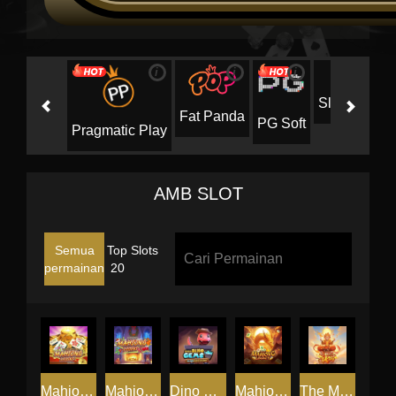
i
i
i
i
Slot88 x PP
Fat Panda
PG Soft
Pragmatic Play
AMB SLOT
Semua
Top
Slots
permainan
20
Mahjong Legend
Mahjong Legend Xmas
Dino Gems
Mahjong Legacy
The Monkey King