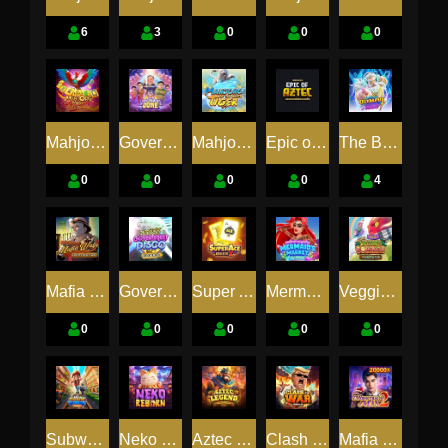
6
3
0
0
0
Mahjong of the Phoenix
Government Joke
Mahjong of the White Tiger
Epic of Aztec
The Beat of Olympus 1000
0
0
0
0
4
Mafia Ways
Government Disco
Super Ace X
Mermaid's Market
Veggies Bonanza
0
0
0
0
0
Subway Runner
Neko Reborn
Aztec Legend
Clash of War
Mafia Ways II : Metro Haven Heist