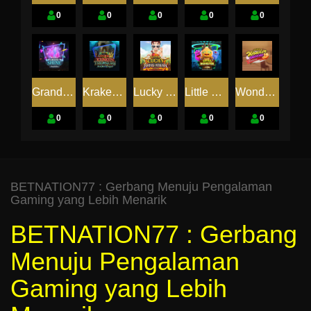
0
0
0
0
0
Grand Shine
Kraken Treasure
Lucky NangKwak
Little Monster
Wonder Cuisine
0
0
0
0
0
BETNATION77 : Gerbang Menuju Pengalaman
Gaming yang Lebih Menarik
BETNATION77 : Gerbang
Menuju Pengalaman
Gaming yang Lebih