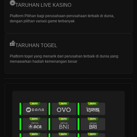
TARUHAN LIVE KASINO
Platform Pilihan bagi perusahaan-perusahaan terbaik di dunia,
dengan pilihan variasi game terbanyak
TARUHAN TOGEL
Platform togel yang menarik dari perusahan terbaik di dunia yang
menawarkan hadiah kemenangan besar