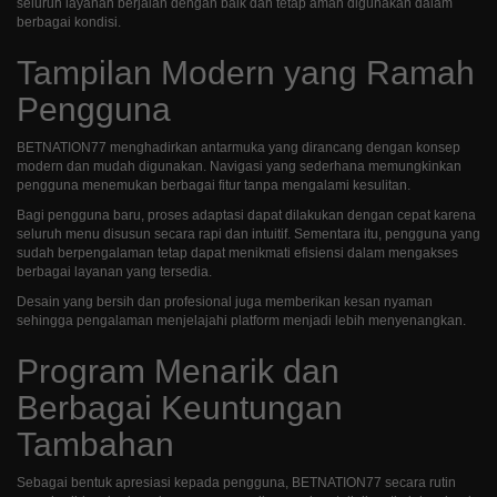
seluruh layanan berjalan dengan baik dan tetap aman digunakan dalam
berbagai kondisi.
Tampilan Modern yang Ramah
Pengguna
BETNATION77 menghadirkan antarmuka yang dirancang dengan konsep
modern dan mudah digunakan. Navigasi yang sederhana memungkinkan
pengguna menemukan berbagai fitur tanpa mengalami kesulitan.
Bagi pengguna baru, proses adaptasi dapat dilakukan dengan cepat karena
seluruh menu disusun secara rapi dan intuitif. Sementara itu, pengguna yang
sudah berpengalaman tetap dapat menikmati efisiensi dalam mengakses
berbagai layanan yang tersedia.
Desain yang bersih dan profesional juga memberikan kesan nyaman
sehingga pengalaman menjelajahi platform menjadi lebih menyenangkan.
Program Menarik dan
Berbagai Keuntungan
Tambahan
Sebagai bentuk apresiasi kepada pengguna, BETNATION77 secara rutin