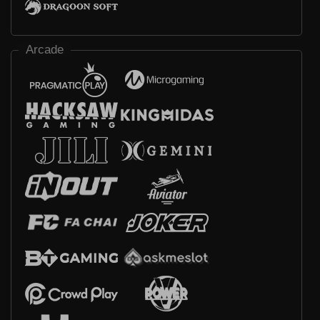
Arcade