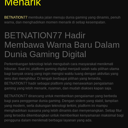
Menarik
BETNATION77
membuka jalan menuju dunia gaming yang dinamis, penuh
warna, dan menghadirkan momen menarik di setiap kesempatan.
BETNATION77 Hadir
Membawa Warna Baru Dalam
Dunia Gaming Digital
Perkembangan teknologi telah mengubah cara masyarakat menikmati
hiburan. Saat ini, platform gaming digital menjadi salah satu pilihan utama
bagi banyak orang yang ingin mengisi waktu luang dengan aktivitas yang
seru dan menghibur. Di tengah berbagai pilihan yang tersedia,
BETNATION77 hadir sebagai platform yang menawarkan pengalaman
gaming yang lebih menarik, nyaman, dan mudah diakses kapan saja.
BETNATION77 dirancang untuk memberikan pengalaman yang berbeda
bagi para penggemar dunia gaming. Dengan sistem yang stabil, tampilan
yang modern, serta dukungan teknologi terkini, platform ini mampu
menghadirkan suasana yang lebih dinamis dan menyenangkan. Setiap fitur
yang tersedia dikembangkan untuk memberikan kenyamanan maksimal bagi
pengguna dalam menikmati berbagai layanan yang ada.