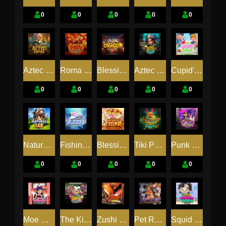
0
0
0
0
0
Aztec Empire
Roma Kingdom
Blessing of the Dragon
Aztec Empire 1000
Cupid's Garden
0
0
0
0
0
Natural Ace
Fishing's Paradise
Blessing of the Tiger
Tiki Paradise
Punk Star
0
0
0
0
0
Moe Moe Cute
The King Joker
Zushi Prime
Pet Ranger
Squid Toon