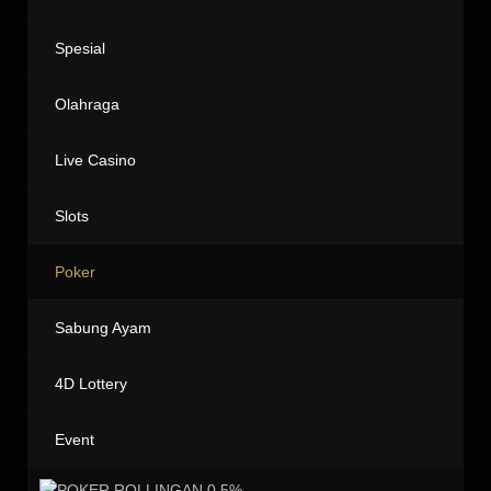
Spesial
Olahraga
Live Casino
Slots
Poker
Sabung Ayam
4D Lottery
Event