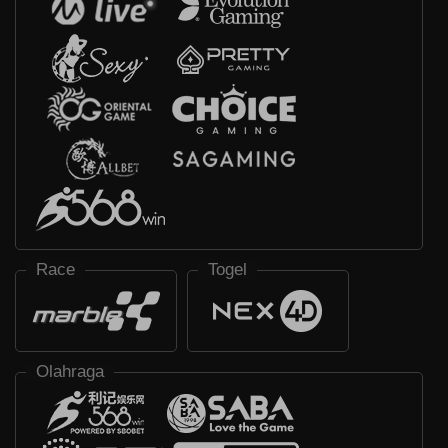
Race
Togel
Olahraga