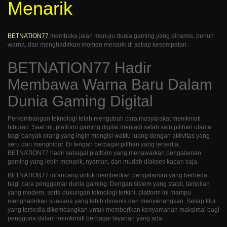
Menarik
BETNATION77
membuka jalan menuju dunia gaming yang dinamis, penuh
warna, dan menghadirkan momen menarik di setiap kesempatan.
BETNATION77 Hadir
Membawa Warna Baru Dalam
Dunia Gaming Digital
Perkembangan teknologi telah mengubah cara masyarakat menikmati
hiburan. Saat ini, platform gaming digital menjadi salah satu pilihan utama
bagi banyak orang yang ingin mengisi waktu luang dengan aktivitas yang
seru dan menghibur. Di tengah berbagai pilihan yang tersedia,
BETNATION77 hadir sebagai platform yang menawarkan pengalaman
gaming yang lebih menarik, nyaman, dan mudah diakses kapan saja.
BETNATION77 dirancang untuk memberikan pengalaman yang berbeda
bagi para penggemar dunia gaming. Dengan sistem yang stabil, tampilan
yang modern, serta dukungan teknologi terkini, platform ini mampu
menghadirkan suasana yang lebih dinamis dan menyenangkan. Setiap fitur
yang tersedia dikembangkan untuk memberikan kenyamanan maksimal bagi
pengguna dalam menikmati berbagai layanan yang ada.