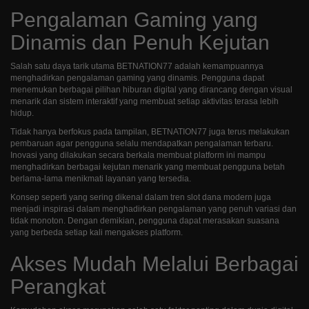
Pengalaman Gaming yang
Dinamis dan Penuh Kejutan
Salah satu daya tarik utama BETNATION77 adalah kemampuannya
menghadirkan pengalaman gaming yang dinamis. Pengguna dapat
menemukan berbagai pilihan hiburan digital yang dirancang dengan visual
menarik dan sistem interaktif yang membuat setiap aktivitas terasa lebih
hidup.
Tidak hanya berfokus pada tampilan, BETNATION77 juga terus melakukan
pembaruan agar pengguna selalu mendapatkan pengalaman terbaru.
Inovasi yang dilakukan secara berkala membuat platform ini mampu
menghadirkan berbagai kejutan menarik yang membuat pengguna betah
berlama-lama menikmati layanan yang tersedia.
Konsep seperti yang sering dikenal dalam tren slot dana modern juga
menjadi inspirasi dalam menghadirkan pengalaman yang penuh variasi dan
tidak monoton. Dengan demikian, pengguna dapat merasakan suasana
yang berbeda setiap kali mengakses platform.
Akses Mudah Melalui Berbagai
Perangkat