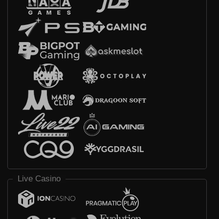
Live Casino