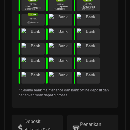
* Selama bank maintenance dan bank offline deposit dan
penarikan tidak dapat diproses
Deposit
Penarikan
Rata-rata 0.01