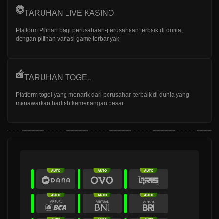
TARUHAN LIVE KASINO
Platform Pilihan bagi perusahaan-perusahaan terbaik di dunia,
dengan pilihan variasi game terbanyak
TARUHAN TOGEL
Platform togel yang menarik dari perusahan terbaik di dunia yang
menawarkan hadiah kemenangan besar