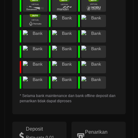
* Selama bank maintenance dan bank offline deposit dan
penarikan tidak dapat diproses
Deposit
Penarikan
Rata-rata 0.01