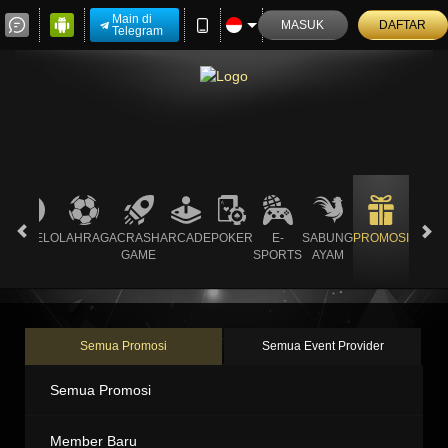
Main di
MASUK
DAFTAR
Telegram
CE
TOGEL
OLAHRAGA
CRASH
ARCADE
POKER
E-
SABUNG
PROMOSI
GAME
SPORTS
AYAM
Semua Promosi
Semua Event Provider
Semua Promosi
Member Baru