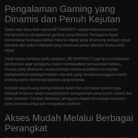
Pengalaman Gaming yang
Dinamis dan Penuh Kejutan
Salah satu daya tarik utama BETNATION77 adalah kemampuannya
menghadirkan pengalaman gaming yang dinamis. Pengguna dapat
menemukan berbagai pilihan hiburan digital yang dirancang dengan visual
menarik dan sistem interaktif yang membuat setiap aktivitas terasa lebih
hidup.
Tidak hanya berfokus pada tampilan, BETNATION77 juga terus melakukan
pembaruan agar pengguna selalu mendapatkan pengalaman terbaru.
Inovasi yang dilakukan secara berkala membuat platform ini mampu
menghadirkan berbagai kejutan menarik yang membuat pengguna betah
berlama-lama menikmati layanan yang tersedia.
Konsep seperti yang sering dikenal dalam tren slot dana modern juga
menjadi inspirasi dalam menghadirkan pengalaman yang penuh variasi dan
tidak monoton. Dengan demikian, pengguna dapat merasakan suasana
yang berbeda setiap kali mengakses platform.
Akses Mudah Melalui Berbagai
Perangkat