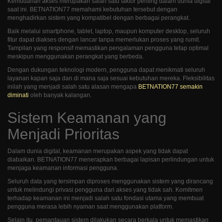
Kemudahan akses merupakan salah satu faktor penting dalam dunia digital
saat ini. BETNATION77 memahami kebutuhan tersebut dengan
menghadirkan sistem yang kompatibel dengan berbagai perangkat.
Baik melalui smartphone, tablet, laptop, maupun komputer desktop, seluruh
fitur dapat diakses dengan lancar tanpa memerlukan proses yang rumit.
Tampilan yang responsif memastikan pengalaman pengguna tetap optimal
meskipun menggunakan perangkat yang berbeda.
Dengan dukungan teknologi modern, pengguna dapat menikmati seluruh
layanan kapan saja dan di mana saja sesuai kebutuhan mereka. Fleksibilitas
inilah yang menjadi salah satu alasan mengapa
BETNATION77 semakin
diminati
oleh banyak kalangan.
Sistem Keamanan yang
Menjadi Prioritas
Dalam dunia digital, keamanan merupakan aspek yang tidak dapat
diabaikan. BETNATION77 menerapkan berbagai lapisan perlindungan untuk
menjaga keamanan informasi pengguna.
Seluruh data yang tersimpan diproses menggunakan sistem yang dirancang
untuk melindungi privasi pengguna dari akses yang tidak sah. Komitmen
terhadap keamanan ini menjadi salah satu fondasi utama yang membuat
pengguna merasa lebih nyaman saat menggunakan platform.
Selain itu, pemantauan sistem dilakukan secara berkala untuk memastikan