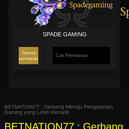
SPADE GAMING
Semua
permainan
BETNATION77 : Gerbang Menuju Pengalaman
Gaming yang Lebih Menarik
BETNATION77 : Gerbang