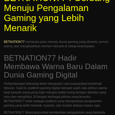
Menuju Pengalaman
Gaming yang Lebih
Menarik
BETNATION77
membuka jalan menuju dunia gaming yang dinamis, penuh
warna, dan menghadirkan momen menarik di setiap kesempatan.
BETNATION77 Hadir
Membawa Warna Baru Dalam
Dunia Gaming Digital
Perkembangan teknologi telah mengubah cara masyarakat menikmati
hiburan. Saat ini, platform gaming digital menjadi salah satu pilihan utama
bagi banyak orang yang ingin mengisi waktu luang dengan aktivitas yang
seru dan menghibur. Di tengah berbagai pilihan yang tersedia,
BETNATION77 hadir sebagai platform yang menawarkan pengalaman
gaming yang lebih menarik, nyaman, dan mudah diakses kapan saja.
BETNATION77 dirancang untuk memberikan pengalaman yang berbeda