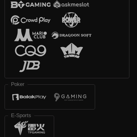
Poker
E-Sports