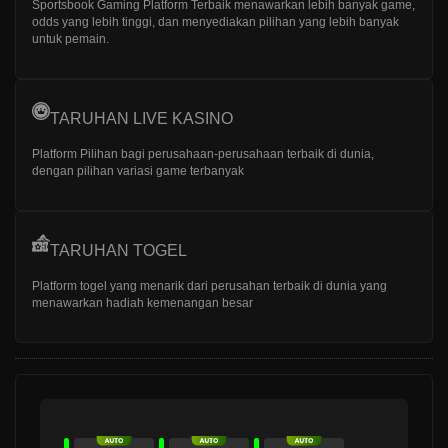
Sportsbook Gaming Platform Terbaik menawarkan lebih banyak game,
odds yang lebih tinggi, dan menyediakan pilihan yang lebih banyak
untuk pemain.
TARUHAN LIVE KASINO
Platform Pilihan bagi perusahaan-perusahaan terbaik di dunia,
dengan pilihan variasi game terbanyak
TARUHAN TOGEL
Platform togel yang menarik dari perusahan terbaik di dunia yang
menawarkan hadiah kemenangan besar