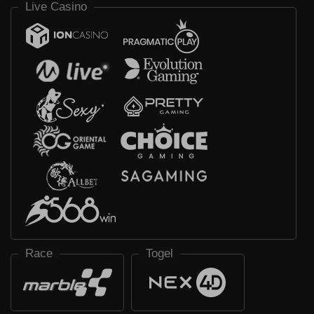
Live Casino
Race
Togel