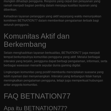
mungkin dihadapi pengguna. Respons yang cepat dan pelayanan yang
ramah menjadi bagian penting dalam menjaga kualitas layanan yang
diberikan.
Kehadiran layanan pelanggan yang aktif sepanjang waktu menunjukkan
komitmen BETNATION77 dalam memberikan pengalaman terbaik bagi
seluruh pengguna.
Komunitas Aktif dan
Berkembang
Selain menghadirkan layanan berkualitas, BETNATION77 juga menjadi
tempat berkumpulnya komunitas pengguna yang aktif. Melalui berbagai
interaksi yang terjalin, pengguna dapat berbagi pengalaman, informasi, serta
berbagai wawasan menarik seputar dunia gaming digital.
Lingkungan komunitas yang positif membantu menciptakan suasana yang
lebih nyaman dan menyenangkan. Interaksi yang terbangun tidak hanya
meningkatkan pengalaman pengguna, tetapi juga memperkuat hubungan
antar anggota komunitas.
FAQ BETNATION77
Apa itu BETNATION77?