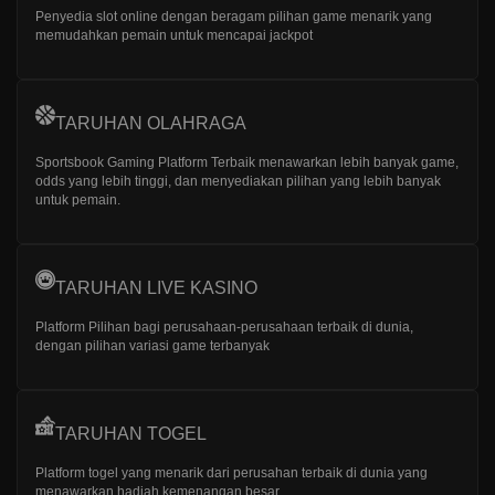
Penyedia slot online dengan beragam pilihan game menarik yang
memudahkan pemain untuk mencapai jackpot
TARUHAN OLAHRAGA
Sportsbook Gaming Platform Terbaik menawarkan lebih banyak game,
odds yang lebih tinggi, dan menyediakan pilihan yang lebih banyak
untuk pemain.
TARUHAN LIVE KASINO
Platform Pilihan bagi perusahaan-perusahaan terbaik di dunia,
dengan pilihan variasi game terbanyak
TARUHAN TOGEL
Platform togel yang menarik dari perusahan terbaik di dunia yang
menawarkan hadiah kemenangan besar