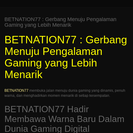
BETNATION77 : Gerbang Menuju Pengalaman
Gaming yang Lebih Menarik
BETNATION77 : Gerbang
Menuju Pengalaman
Gaming yang Lebih
Menarik
BETNATION77
membuka jalan menuju dunia gaming yang dinamis, penuh
warna, dan menghadirkan momen menarik di setiap kesempatan.
BETNATION77 Hadir
Membawa Warna Baru Dalam
Dunia Gaming Digital