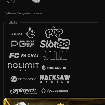
Platform Penyedia Layanan
Slots