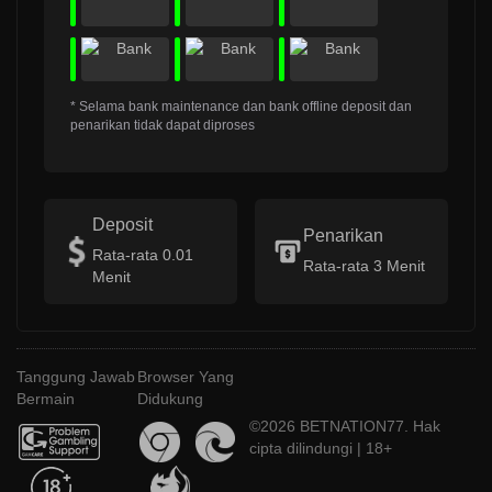
* Selama bank maintenance dan bank offline deposit dan
penarikan tidak dapat diproses
Deposit
Penarikan
Rata-rata 0.01
Rata-rata 3 Menit
Menit
Tanggung Jawab
Browser Yang
Bermain
Didukung
©2026 BETNATION77. Hak
cipta dilindungi | 18+