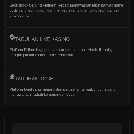
Sportsbook Gaming Platform Terbaik menawarkan lebih banyak game,
odds yang lebih tinggi, dan menyediakan pilihan yang lebih banyak
untuk pemain.
TARUHAN LIVE KASINO
Platform Pilihan bagi perusahaan-perusahaan terbaik di dunia,
dengan pilihan variasi game terbanyak
TARUHAN TOGEL
Platform togel yang menarik dari perusahan terbaik di dunia yang
menawarkan hadiah kemenangan besar