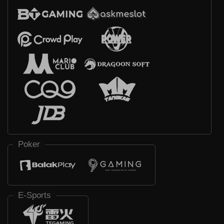
Poker
E-Sports