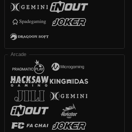
Arcade