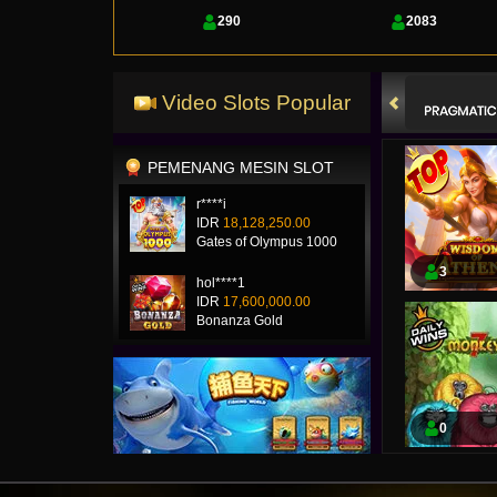
290
2083
Video Slots Popular
PEMENANG MESIN SLOT
r****i
IDR
18,128,250.00
Gates of Olympus 1000
3
hol****1
IDR
17,600,000.00
Bonanza Gold
warejac****7
IDR
7,783,000.00
Mahjong Wins Triple Pot
0
tans****6
IDR
7,148,750.00
Starlight Princess™ 1000