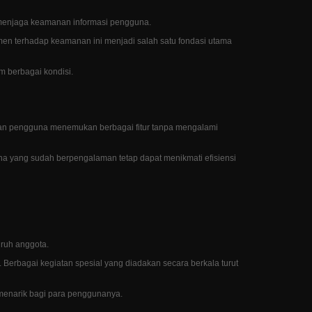
 menjaga keamanan informasi pengguna.
men terhadap keamanan ini menjadi salah satu fondasi utama
m berbagai kondisi.
n pengguna menemukan berbagai fitur tanpa mengalami
una yang sudah berpengalaman tetap dapat menikmati efisiensi
ruh anggota.
erbagai kegiatan spesial yang diadakan secara berkala turut
menarik bagi para penggunanya.