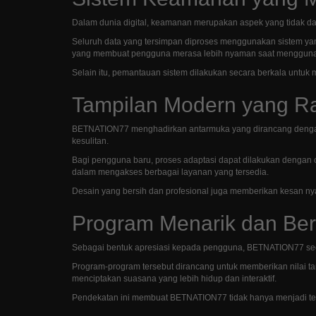
Dalam dunia digital, keamanan merupakan aspek yang tidak 
Seluruh data yang tersimpan diproses menggunakan sistem yan
yang membuat pengguna merasa lebih nyaman saat menggunak
Selain itu, pemantauan sistem dilakukan secara berkala untuk
Tampilan Modern yang 
BETNATION77 menghadirkan antarmuka yang dirancang denga
kesulitan.
Bagi pengguna baru, proses adaptasi dapat dilakukan dengan c
dalam mengakses berbagai layanan yang tersedia.
Desain yang bersih dan profesional juga memberikan kesan n
Program Menarik dan Be
Sebagai bentuk apresiasi kepada pengguna, BETNATION77 seca
Program-program tersebut dirancang untuk memberikan nilai t
menciptakan suasana yang lebih hidup dan interaktif.
Pendekatan ini membuat BETNATION77 tidak hanya menjadi tem