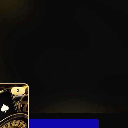
Pindai kod
untuk Un
Android 
X