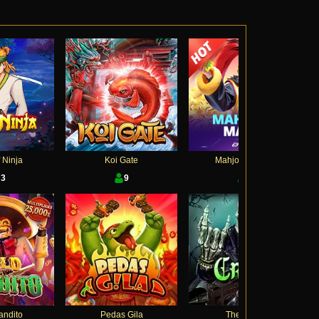
 Ninja
Koi Gate
Mahjong Magic
3
9
1
andito
Pedas Gila
The Crypt