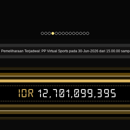
araan Terjadwal: PP Virtual Sports pada 30-Jun-2026 dari 15.00.00 sampai 30-Se
IDR
12,701,099,395