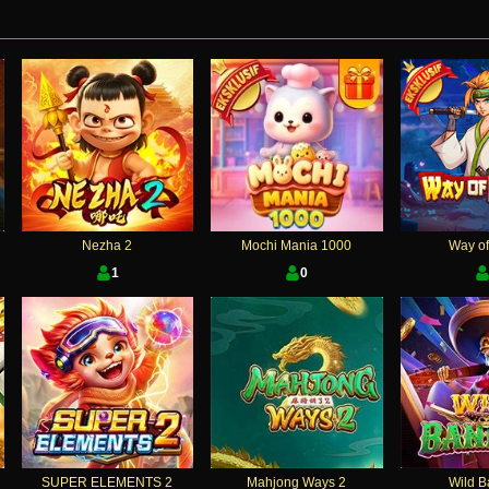
Nezha 2
Mochi Mania 1000
Way of
1
0
SUPER ELEMENTS 2
Mahjong Ways 2
Wild B